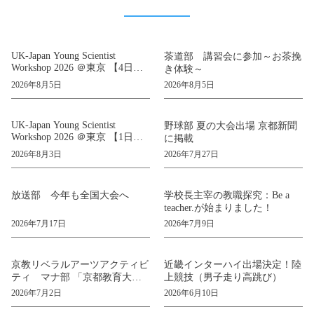
UK-Japan Young Scientist
茶道部 講習会に参加～お茶挽
Workshop 2026 ＠東京 【4日
き体験～
目〜5日目】東京プログラム
2026年8月5日
2026年8月5日
UK-Japan Young Scientist
野球部 夏の大会出場 京都新聞
Workshop 2026 ＠東京 【1日
に掲載
目〜3日目】関西プログラム
2026年8月3日
2026年7月27日
放送部 今年も全国大会へ
学校長主宰の教職探究：Be a
teacher.が始まりました！
2026年7月17日
2026年7月9日
京教リベラルアーツアクティビ
近畿インターハイ出場決定！陸
ティ マナ部 「京都教育大学
上競技（男子走り高跳び）
研究室を訪問しました！」
2026年7月2日
2026年6月10日