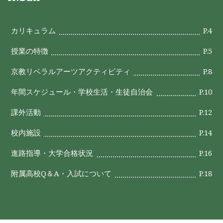
カリキュラム
P.4
授業の特徴
P.5
京教リベラルアーツアクティビティ
P.8
年間スケジュール・学校生活・生徒自治会
P.10
課外活動
P.12
校内施設
P.14
進路指導・大学合格状況
P.16
附属高校Q＆A・入試について
P.18